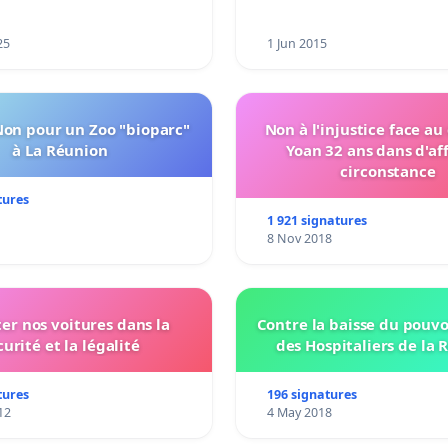
25
1 Jun 2015
Non pour un Zoo "bioparc"
Non à l'injustice face au
à La Réunion
Yoan 32 ans dans d'af
circonstance
tures
1 921 signatures
8 Nov 2018
ter nos voitures dans la
Contre la baisse du pouvo
curité et la légalité
des Hospitaliers de la 
tures
196 signatures
12
4 May 2018