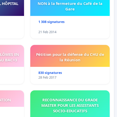
L HÔPITAL
NON à la fermeture du Café de la
Gare
1 308 signatures
21 Feb 2014
PLÔMES EN
Pétition pour la défense du CHU de
AU BAC+3
la Réunion
830 signatures
28 Feb 2017
ATION
RECONNAISSANCE DU GRADE
MASTER POUR LES ASSISTANTS
SOCIO-EDUCATIFS