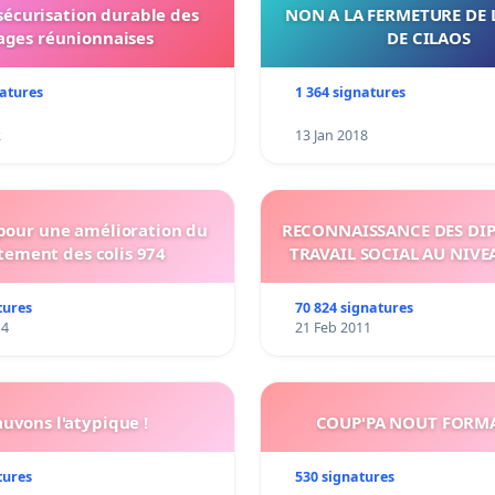
 sécurisation durable des
NON A LA FERMETURE DE 
ages réunionnaises
DE CILAOS
natures
1 364 signatures
2
13 Jan 2018
 pour une amélioration du
RECONNAISSANCE DES DI
tement des colis 974
TRAVAIL SOCIAL AU NIVE
tures
70 824 signatures
14
21 Feb 2011
auvons l'atypique !
COUP'PA NOUT FORM
tures
530 signatures