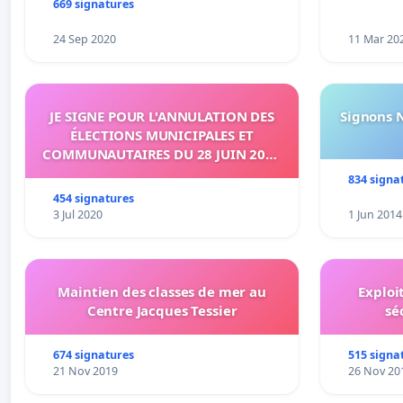
669 signatures
24 Sep 2020
11 Mar 20
JE SIGNE POUR L'ANNULATION DES
Signons 
ÉLECTIONS MUNICIPALES ET
COMMUNAUTAIRES DU 28 JUIN 2020
SUR L'ÉTANG-SALÉ
834 signa
454 signatures
3 Jul 2020
1 Jun 2014
Maintien des classes de mer au
Exploi
Centre Jacques Tessier
sé
674 signatures
515 signa
21 Nov 2019
26 Nov 20