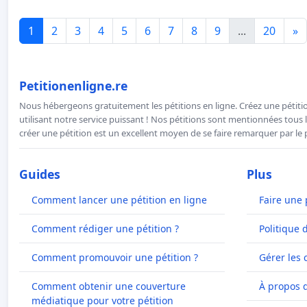
1
2
3
4
5
6
7
8
9
...
20
»
Petitionenligne.re
Nous hébergeons gratuitement les pétitions en ligne. Créez une pétitio
utilisant notre service puissant ! Nos pétitions sont mentionnées tous l
créer une pétition est un excellent moyen de se faire remarquer par le p
Guides
Plus
Comment lancer une pétition en ligne
Faire une 
Comment rédiger une pétition ?
Politique 
Comment promouvoir une pétition ?
Gérer les 
Comment obtenir une couverture
À propos 
médiatique pour votre pétition