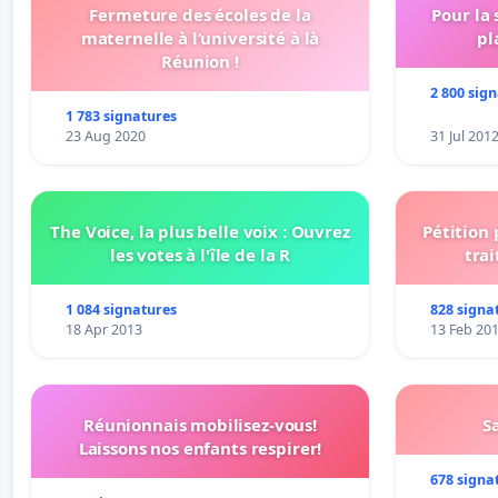
Fermeture des écoles de la
Pour la
maternelle à l’université à là
pl
Réunion !
2 800 sig
1 783 signatures
23 Aug 2020
31 Jul 201
The Voice, la plus belle voix : Ouvrez
Pétition
les votes à l'île de la R
trai
1 084 signatures
828 signa
18 Apr 2013
13 Feb 20
Réunionnais mobilisez-vous!
S
Laissons nos enfants respirer!
678 signa