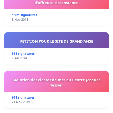
d'affreuse circonstance
1 921 signatures
8 Nov 2018
PETITION POUR LE SITE DE GRAND'ANSE
584 signatures
2 Jun 2014
Maintien des classes de mer au Centre Jacques
Tessier
674 signatures
21 Nov 2019