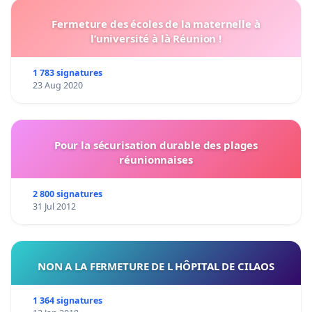
Fermeture des écoles de la maternelle à
l’université à là Réunion !
1 783 signatures
23 Aug 2020
Pour la sécurisation durable des plages
réunionnaises
2 800 signatures
31 Jul 2012
NON A LA FERMETURE DE L HÔPITAL DE CILAOS
1 364 signatures