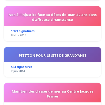
Non à l'injustice face au décès de Yoan 32 ans dans
d'affreuse circonstance
1 921 signatures
8 Nov 2018
PETITION POUR LE SITE DE GRAND'ANSE
584 signatures
2 Jun 2014
Maintien des classes de mer au Centre Jacques
Tessier