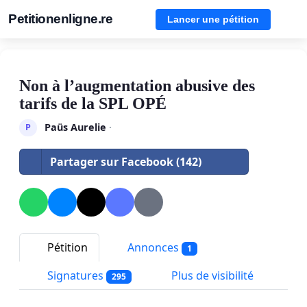
Petitionenligne.re
Lancer une pétition
Non à l’augmentation abusive des
tarifs de la SPL OPÉ
Paüs Aurelie
·
P
Partager sur Facebook (142)
Pétition
Annonces
1
Signatures
Plus de visibilité
295