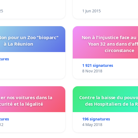
25
1 Jun 2015
Non pour un Zoo "bioparc"
Non à l'injustice face au
à La Réunion
Yoan 32 ans dans d'af
circonstance
tures
1 921 signatures
8 Nov 2018
ter nos voitures dans la
Contre la baisse du pouvo
curité et la légalité
des Hospitaliers de la 
tures
196 signatures
12
4 May 2018