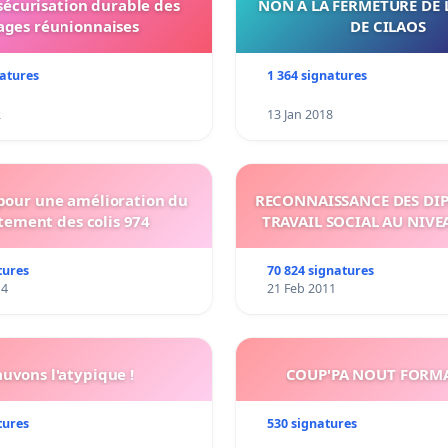
 sécurisation durable des
NON A LA FERMETURE DE 
ages réunionnaises
DE CILAOS
natures
1 364 signatures
2
13 Jan 2018
 pour une amélioration du
RECONNAISSANCE DES DI
tement des colis 974
TRAVAIL SOCIAL AU NIVE
tures
70 824 signatures
14
21 Feb 2011
auvons l'atypique !
COUP'PA NOUT FORM
tures
530 signatures