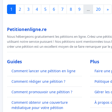
1
2
3
4
5
6
7
8
9
...
20
»
Petitionenligne.re
Nous hébergeons gratuitement les pétitions en ligne. Créez une pétitio
utilisant notre service puissant ! Nos pétitions sont mentionnées tous l
créer une pétition est un excellent moyen de se faire remarquer par le p
Guides
Plus
Comment lancer une pétition en ligne
Faire une 
Comment rédiger une pétition ?
Politique 
Comment promouvoir une pétition ?
Gérer les 
Comment obtenir une couverture
À propos 
médiatique pour votre pétition