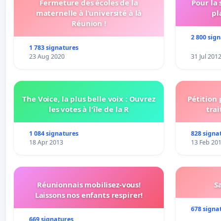
Fermeture des écoles de la
Pour la
maternelle à l’université à là
pl
Réunion !
2 800 sig
1 783 signatures
23 Aug 2020
31 Jul 201
The Voice, la plus belle voix : Ouvrez
Pétition
les votes à l'île de la R
trai
1 084 signatures
828 signa
18 Apr 2013
13 Feb 20
Réunionnais mobilisez-vous!
S
Laissons nos enfants respirer!
678 signa
669 signatures