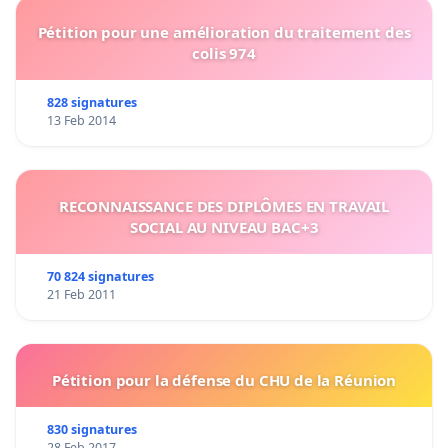
Pétition pour une amélioration du traitement des
colis 974
828 signatures
13 Feb 2014
RECONNAISSANCE DES DIPLÔMES EN TRAVAIL
SOCIAL AU NIVEAU BAC+3
70 824 signatures
21 Feb 2011
Pétition pour la défense du CHU de la Réunion
830 signatures
28 Feb 2017