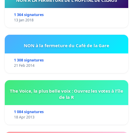
NON A LA FERMETURE DE L HÔPITAL DE CILAOS
1 364 signatures
13 Jan 2018
NON à la fermeture du Café de la Gare
1 308 signatures
21 Feb 2014
The Voice, la plus belle voix : Ouvrez les votes à l'île
de la R
1 084 signatures
18 Apr 2013