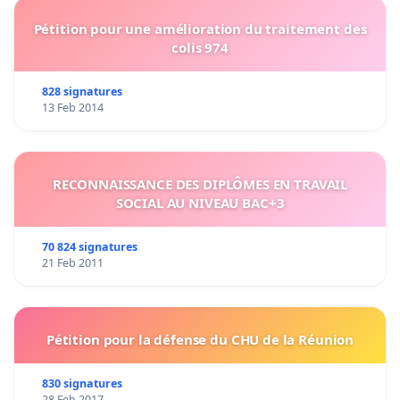
Pétition pour une amélioration du traitement des
colis 974
828 signatures
13 Feb 2014
RECONNAISSANCE DES DIPLÔMES EN TRAVAIL
SOCIAL AU NIVEAU BAC+3
70 824 signatures
21 Feb 2011
Pétition pour la défense du CHU de la Réunion
830 signatures
28 Feb 2017