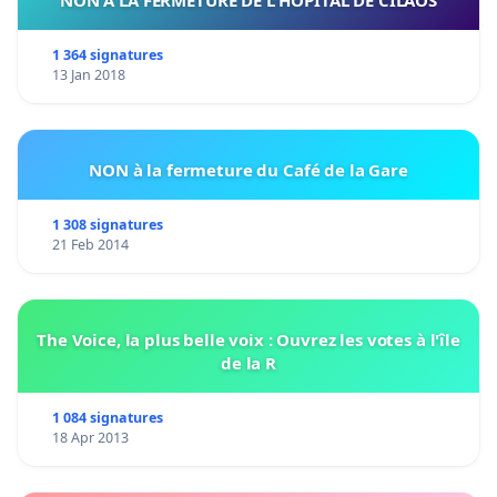
NON A LA FERMETURE DE L HÔPITAL DE CILAOS
1 364 signatures
13 Jan 2018
NON à la fermeture du Café de la Gare
1 308 signatures
21 Feb 2014
The Voice, la plus belle voix : Ouvrez les votes à l'île
de la R
1 084 signatures
18 Apr 2013