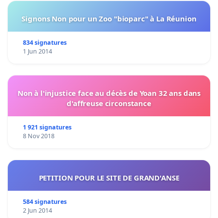
Signons Non pour un Zoo "bioparc" à La Réunion
834 signatures
1 Jun 2014
Non à l'injustice face au décès de Yoan 32 ans dans
d'affreuse circonstance
1 921 signatures
8 Nov 2018
PETITION POUR LE SITE DE GRAND'ANSE
584 signatures
2 Jun 2014