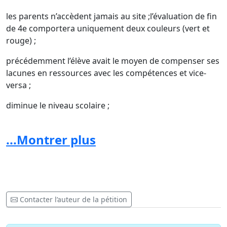
les parents n’accèdent jamais au site ;l’évaluation de fin
de 4e comportera uniquement deux couleurs (vert et
rouge) ;
précédemment l’élève avait le moyen de compenser ses
lacunes en ressources avec les compétences et vice-
versa ;
diminue le niveau scolaire ;
les couleurs de l’année précédente restent (exemple :
...Montrer plus
un rouge de 3e reste en 4e) ;
ce programme ne montre pas les vraies capacités de
l’élève ;
impossible
d’avoir la fierté de faire mieux qu’un telle, aucune
Contacter l’auteur de la pétition
compétition donc plus l’envie de se surpasser ;