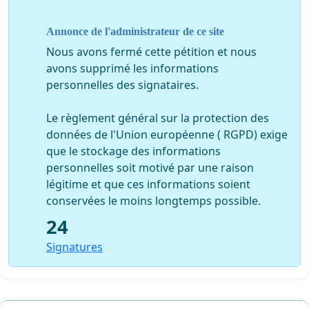
les élèves ou parents n’ont pas tous la possibilité
d’accéder à un ordinateur ;
Annonce de l'administrateur de ce site
les couleurs sont plus le jugement du professeur que le
Nous avons fermé cette pétition et nous
travail fourni ;
avons supprimé les informations
personnelles des signataires.
un indicateur d’orientation inexistant ;un bulletin qui n’a
pas été remis à jour entre les deux années (guide de
Le règlement général sur la protection des
lecture : des couleurs supplémentaires non expliqués) ;
données de l'Union européenne ( RGPD) exige
mauvaise qualité du bulletin (matériaux, imprimerie,…) ;
que le stockage des informations
personnelles soit motivé par une raison
le passage de deux à cinq couleurs s’est fait de manière
légitime et que ces informations soient
injuste (exemple: un vert de l’année précédente n’est
conservées le moins longtemps possible.
pas devenu vert foncé tandis qu’un orange est devenu
24
jaune)
Signatures
Nous demandons l’arrêt du projet évaluation
SMARTSCHOOL.