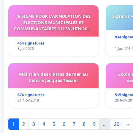
JE SIGNE POUR L'ANNULATION DES
Signons 
ÉLECTIONS MUNICIPALES ET
COMMUNAUTAIRES DU 28 JUIN 2020
SUR L'ÉTANG-SALÉ
834 signa
454 signatures
3 Jul 2020
1 Jun 2014
Maintien des classes de mer au
Exploi
Centre Jacques Tessier
sé
674 signatures
515 signa
21 Nov 2019
26 Nov 20
1
2
3
4
5
6
7
8
9
...
20
»