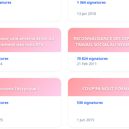
natures
1 364 signatures
2
13 Jan 2018
 pour une amélioration du
RECONNAISSANCE DES DI
tement des colis 974
TRAVAIL SOCIAL AU NIVE
tures
70 824 signatures
14
21 Feb 2011
auvons l'atypique !
COUP'PA NOUT FORM
tures
530 signatures
25
1 Jun 2015