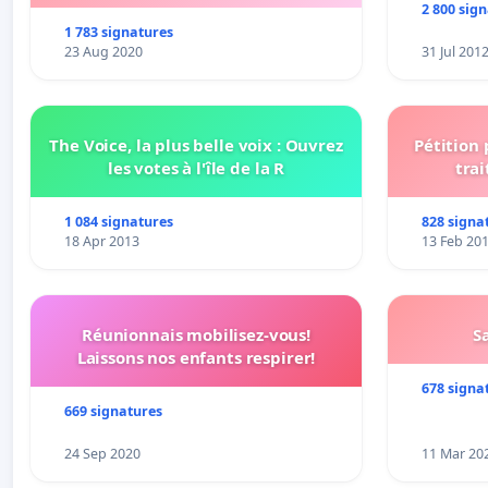
2 800 sig
1 783 signatures
23 Aug 2020
31 Jul 201
The Voice, la plus belle voix : Ouvrez
Pétition
les votes à l'île de la R
trai
1 084 signatures
828 signa
18 Apr 2013
13 Feb 20
Réunionnais mobilisez-vous!
S
Laissons nos enfants respirer!
678 signa
669 signatures
24 Sep 2020
11 Mar 20