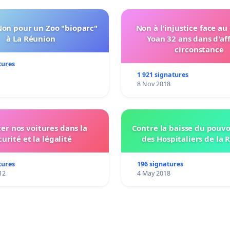
Non pour un Zoo "bioparc"
Non à l'injustice face au
à La Réunion
Yoan 32 ans dans d'af
circonstance
tures
1 921 signatures
8 Nov 2018
ter nos voitures dans la
Contre la baisse du pouvo
curité et la légalité
des Hospitaliers de la 
tures
196 signatures
12
4 May 2018