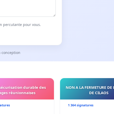
on percutante pour vous.
a conception
 sécurisation durable des
NON A LA FERMETURE DE 
ages réunionnaises
DE CILAOS
natures
1 364 signatures