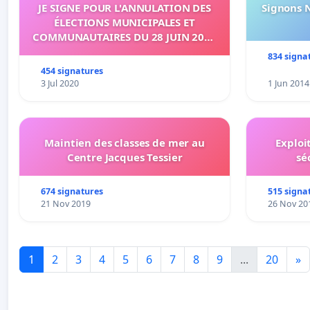
JE SIGNE POUR L'ANNULATION DES
Signons 
ÉLECTIONS MUNICIPALES ET
COMMUNAUTAIRES DU 28 JUIN 2020
SUR L'ÉTANG-SALÉ
834 signa
454 signatures
3 Jul 2020
1 Jun 2014
Maintien des classes de mer au
Exploi
Centre Jacques Tessier
sé
674 signatures
515 signa
21 Nov 2019
26 Nov 20
1
2
3
4
5
6
7
8
9
...
20
»