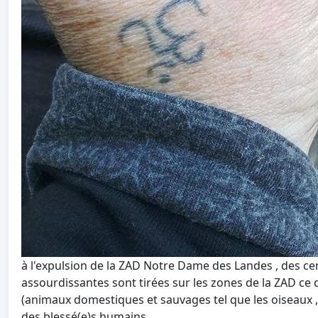
à l'expulsion de la ZAD Notre Dame des Landes , des 
assourdissantes sont tirées sur les zones de la ZAD c
(animaux domestiques et sauvages tel que les oiseaux , 
des blessé(e)s humains ,