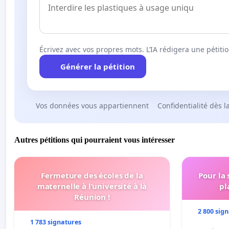
Écrivez avec vos propres mots. L’IA rédigera une pétiti
Générer la pétition
Vos données vous appartiennent
Confidentialité dès l
Autres pétitions qui pourraient vous intéresser
Fermeture des écoles de la
Pour la
maternelle à l’université à là
pl
Réunion !
2 800 sig
1 783 signatures