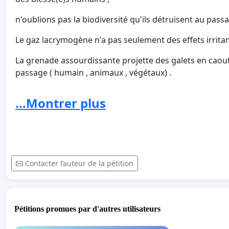
n'oublions pas la biodiversité qu'ils détruisent au pass
Le gaz lacrymogène n'a pas seulement des effets irritant
La grenade assourdissante projette des galets en caout
passage ( humain , animaux , végétaux) .
je vous laisse juste imaginer ce que subit tout le vivant 
...Montrer plus
Contacter l’auteur de la pétition
Pétitions promues par d'autres utilisateurs