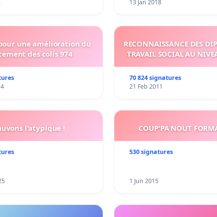
2
13 Jan 2018
 pour une amélioration du
RECONNAISSANCE DES DI
tement des colis 974
TRAVAIL SOCIAL AU NIVE
tures
70 824 signatures
14
21 Feb 2011
auvons l'atypique !
COUP'PA NOUT FORM
tures
530 signatures
25
1 Jun 2015