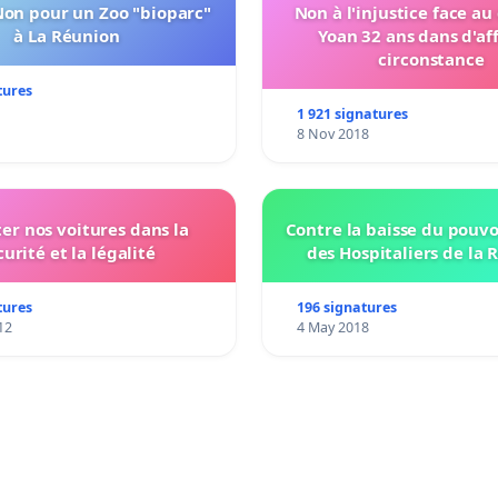
Non pour un Zoo "bioparc"
Non à l'injustice face au
à La Réunion
Yoan 32 ans dans d'af
circonstance
tures
1 921 signatures
8 Nov 2018
ter nos voitures dans la
Contre la baisse du pouvo
curité et la légalité
des Hospitaliers de la 
tures
196 signatures
12
4 May 2018