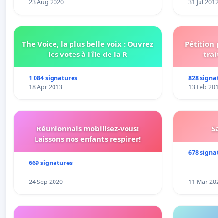
23 Aug 2020
31 Jul 201
The Voice, la plus belle voix : Ouvrez
Pétition
les votes à l'île de la R
trai
1 084 signatures
828 signa
18 Apr 2013
13 Feb 20
Réunionnais mobilisez-vous!
S
Laissons nos enfants respirer!
678 signa
669 signatures
24 Sep 2020
11 Mar 20