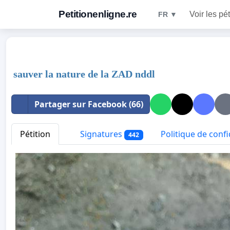
Petitionenligne.re
Voir les pét
FR ▼
sauver la nature de la ZAD nddl
Partager sur Facebook (66)
Pétition
Signatures
Politique de confi
442