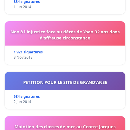
834 signatures
1 Jun 2014
Non à l'injustice face au décès de Yoan 32 ans dans
d'affreuse circonstance
1 921 signatures
8 Nov 2018
PETITION POUR LE SITE DE GRAND'ANSE
584 signatures
2 Jun 2014
Maintien des classes de mer au Centre Jacques