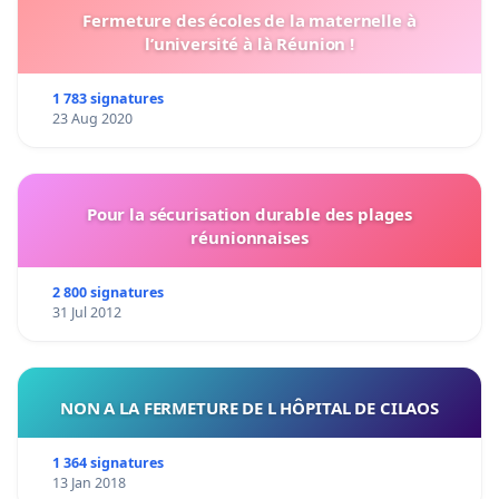
Fermeture des écoles de la maternelle à
l’université à là Réunion !
1 783 signatures
23 Aug 2020
Pour la sécurisation durable des plages
réunionnaises
2 800 signatures
31 Jul 2012
NON A LA FERMETURE DE L HÔPITAL DE CILAOS
1 364 signatures
13 Jan 2018