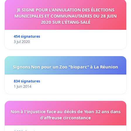
JE SIGNE POUR L'ANNULATION DES ÉLECTIONS
MUNICIPALES ET COMMUNAUTAIRES DU 28 JUIN
2020 SUR L'ÉTANG-SALÉ
454 signatures
3 Jul 2020
Signons Non pour un Zoo "bioparc" à La Réunion
834 signatures
1 Jun 2014
Non à l'injustice face au décès de Yoan 32 ans dans
d'affreuse circonstance