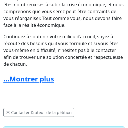
êtes nombreux.ses à subir la crise économique, et nous
comprenons que vous serez peut-être contraints de
vous réorganiser. Tout comme vous, nous devons faire
face à la réalité économique.
Continuez à soutenir votre milieu d’accueil, soyez à
l’écoute des besoins qu’il vous formule et si vous êtes
vous-même en difficulté, n’hésitez pas à le contacter
afin de trouver une solution concertée et respectueuse
de chacun.
L’aspect sanitaire est tout aussi important. Dans un
...Montrer plus
milieu d’accueil, il est difficile d’adopter les gestes
barrières de manière stricte :
les jeunes enfants ont besoin de nos bras, de notre
affection pour s’épanouir.
Contacter l’auteur de la pétition
nous ne pouvons pas garantir les distanciations
sociales entre les enfants.