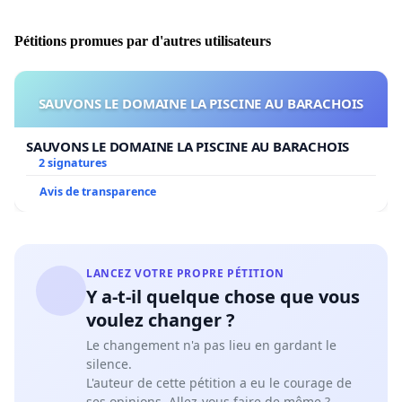
Pour beaucoup, les indemnités reçues par la FWB via
Pétitions promues par d'autres utilisateurs
l’ONE ne suffisent pas à combler toutes les charges. La
plupart des milieux d’accueil n’ont pas droit aux aides
régionales ou fédérales, certains même n’ont qu’un
SAUVONS LE DOMAINE LA PISCINE AU BARACHOIS
accès limité à la sécurité sociale.
L’aide que nous avons reçue représente un
SAUVONS LE DOMAINE LA PISCINE AU BARACHOIS
2 signatures
pourcentage très variable du montant minimum qui
nous permettrait de couvrir les dépenses. Chaque
Avis de transparence
milieu tente de s’en sortir tant bien que mal suivant : le
statut du personnel, son statut juridique, s’il est
propriétaire ou non, …
LANCEZ VOTRE PROPRE PÉTITION
Y a-t-il quelque chose que vous
NOUS SOMMES EN COLÈRE ET EN DANGER !
voulez changer ?
Le changement n'a pas lieu en gardant le
silence.
Cela fait des années que les maisons d’enfants (crèches
L'auteur de cette pétition a eu le courage de
privées), les accueillant.e.s autonomes, les
ses opinions. Allez-vous faire de même ?