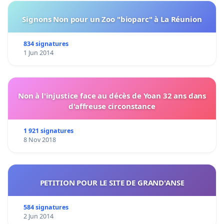
Signons Non pour un Zoo "bioparc" à La Réunion
834 signatures
1 Jun 2014
Non à l'injustice face au décès de Yoan 32 ans dans
d'affreuse circonstance
1 921 signatures
8 Nov 2018
PETITION POUR LE SITE DE GRAND'ANSE
584 signatures
2 Jun 2014