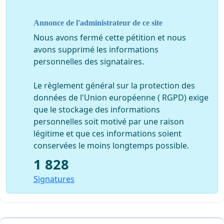
avant l’acquisition du langage verbal, les jeunes enfants
se fient aux expressions de notre visage, à notre
Annonce de l'administrateur de ce site
langage corporel. Le port du masque n’est donc pas
anodin.
Nous avons fermé cette pétition et nous
avons supprimé les informations
En outre, les mesures de désinfection sont très
personnelles des signataires.
contraignantes. Elles demandent minimum 2h de
nettoyage chaque soir, après des journées de 10h de
Le règlement général sur la protection des
travail (5 jours par semaine pour la plupart) et
données de l'Union européenne ( RGPD) exige
représentent donc un coût important, tant sur le plan
que le stockage des informations
humain que financier.
personnelles soit motivé par une raison
légitime et que ces informations soient
Pour tous les milieux d’accueil et particulièrement les
conservées le moins longtemps possible.
accueillant.e.s à domicile, imaginez à quoi ressemble
une journée type.
1 828
Signatures
Et si vos accueillant.e.s, vos directeur.trices, votre
personnel encadrant tombaient malades? Quel impact
sur leur vie ? Et si cela devait provoquer une faillite ? De
quel accueil vos enfants bénéficieront-ils alors?